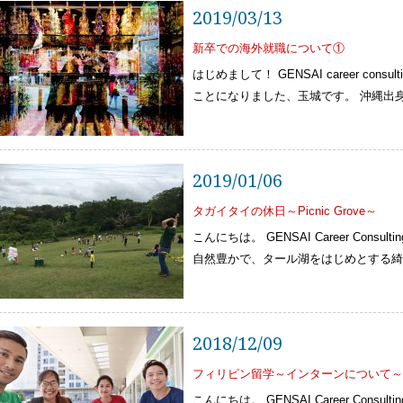
2019/03/13
新卒での海外就職について①
はじめまして！ GENSAI career con
ことになりました、玉城です。 沖縄出身
2019/01/06
タガイタイの休日～Picnic Grove～
こんにちは。 GENSAI Career Cons
自然豊かで、タール湖をはじめとする綺
2018/12/09
フィリピン留学～インターンについて～
こんにちは。 GENSAI Career Cons