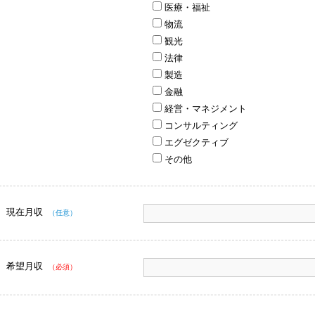
医療・福祉
物流
観光
法律
製造
金融
経営・マネジメント
コンサルティング
エグゼクティブ
その他
現在月収
（任意）
希望月収
（必須）