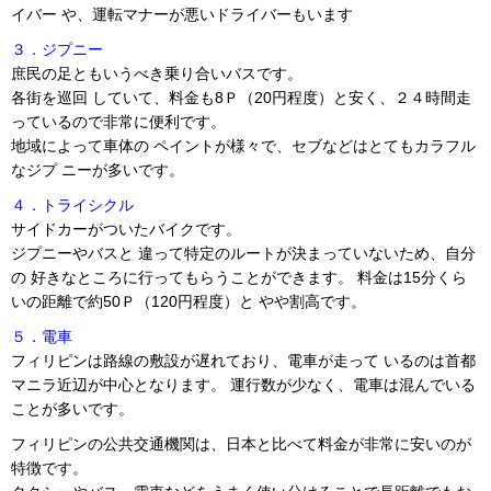
イバー や、運転マナーが悪いドライバーもいます
３．ジプニー
庶民の足ともいうべき乗り合いバスです。
各街を巡回 していて、料金も8Ｐ（20円程度）と安く、２４時間走
っているので非常に便利です。
地域によって車体の ペイントが様々で、セブなどはとてもカラフル
なジプ ニーが多いです。
４．トライシクル
サイドカーがついたバイクです。
ジプニーやバスと 違って特定のルートが決まっていないため、自分
の 好きなところに行ってもらうことができます。 料金は15分くら
いの距離で約50Ｐ（120円程度）と やや割高です。
５．電車
フィリピンは路線の敷設が遅れており、電車が走って いるのは首都
マニラ近辺が中心となります。 運行数が少なく、電車は混んでいる
ことが多いです。
フィリピンの公共交通機関は、日本と比べて料金が非常に安いのが
特徴です。